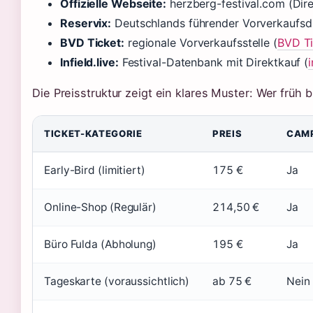
Offizielle Webseite:
herzberg-festival.com (Dire
Reservix:
Deutschlands führender Vorverkaufsdi
BVD Ticket:
regionale Vorverkaufsstelle (
BVD Ti
Infield.live:
Festival-Datenbank mit Direktkauf (
i
Die Preisstruktur zeigt ein klares Muster: Wer früh 
TICKET-KATEGORIE
PREIS
CAMP
Early-Bird (limitiert)
175 €
Ja
Online-Shop (Regulär)
214,50 €
Ja
Büro Fulda (Abholung)
195 €
Ja
Tageskarte (voraussichtlich)
ab 75 €
Nein