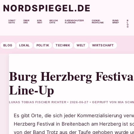
NORDSPIEGEL.DE
START
ÜBER
KON
GESCHI
DATENSCHUTZER
COOKIE-
RUND
B
SEITE
UNS
TAKT
CHTE
KLÄRUNG
RICHTLINIE
BRIEF
L
O
G
BLOG
LOKAL
POLITIK
TECHNIK
WELT
WIRTSCHAFT
Burg Herzberg Festival
Line-Up
LUKAS TOBIAS FISCHER RICHTER • 2026-06-27 • GEPRUFT VON MIA SCH
Es gibt Orte, die sich jeder Kommerzialisierung ver
Herzberg Festival in Breitenbach am Herzberg ist so
von der Band Trotz aus der Taufe gehoben wurde und