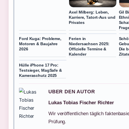
Axel Milberg: Leben,
Gil 
Karriere, Tatort-Aus und
Ethni
Privates
Scha
Frag
Ford Kuga: Probleme,
Ferien in
Schö
Motoren & Baujahre
Niedersachsen 2025:
Gebu
2026
Offizielle Termine &
Die 
Kalender
Zitat
Hülle iPhone 17 Pro:
Testsieger, MagSafe &
Kameraschutz 2025
UBER DEN AUTOR
Lukas Tobias Fischer Richter
Wir veröffentlichen täglich faktenbasie
Prüfung.