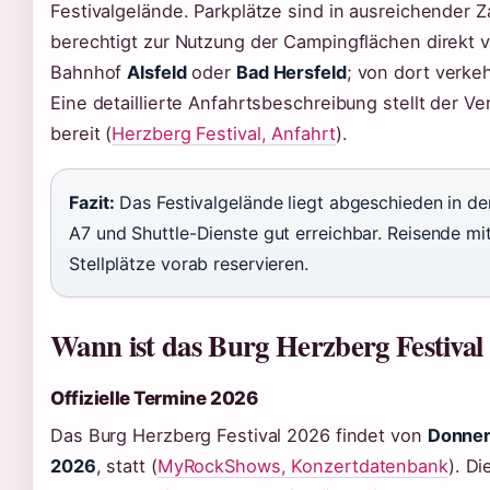
Festivalgelände. Parkplätze sind in ausreichender Z
berechtigt zur Nutzung der Campingflächen direkt v
Bahnhof
Alsfeld
oder
Bad Hersfeld
; von dort verke
Eine detaillierte Anfahrtsbeschreibung stellt der Ver
bereit (
Herzberg Festival, Anfahrt
).
Fazit:
Das Festivalgelände liegt abgeschieden in der
A7 und Shuttle-Dienste gut erreichbar. Reisende mi
Stellplätze vorab reservieren.
Wann ist das Burg Herzberg Festival
Offizielle Termine 2026
Das Burg Herzberg Festival 2026 findet von
Donners
2026
, statt (
MyRockShows, Konzertdatenbank
). D