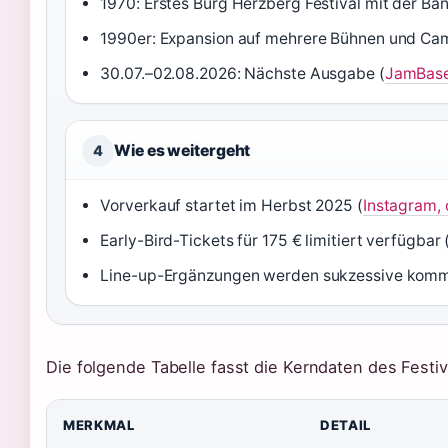
1970: Erstes Burg Herzberg Festival mit der Ban
1990er: Expansion auf mehrere Bühnen und Ca
30.07.–02.08.2026: Nächste Ausgabe (
JamBase
Wie es weitergeht
4
Vorverkauf startet im Herbst 2025 (
Instagram, o
Early-Bird-Tickets für 175 € limitiert verfügbar 
Line-up-Ergänzungen werden sukzessive kommu
Die folgende Tabelle fasst die Kerndaten des Fest
MERKMAL
DETAIL