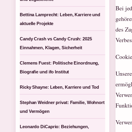
Bei je
Bettina Lamprecht: Leben, Karriere und
gehöre
aktuelle Projekte
des Zu
Verbes
Candy Crash vs Candy Crush: 2025
Einnahmen, Klagen, Sicherheit
Cookie
Clemens Fuest: Politische Einordnung,
Biografie und ifo Institut
Unsere
ermögl
Ricky Shayne: Leben, Karriere und Tod
Verwen
Stephan Weidner privat: Familie, Wohnort
Funkti
und Vermögen
Verwen
Leonardo DiCaprio: Beziehungen,