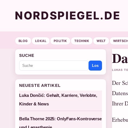
NORDSPIEGEL.DE
BLOG
LOKAL
POLITIK
TECHNIK
WELT
WIRTSC
Da
SUCHE
Los
LUKAS TO
Der Sc
NEUESTE ARTIKEL
Datens
Luka Dončić: Gehalt, Karriere, Verlobte,
Ihrer 
Kinder & News
Erhebu
Bella Thorne 2025: OnlyFans-Kontroverse
und Legasthenie