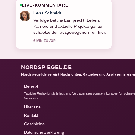
LIVE-KOMMENTARE
Felix Meyer
Hilfreicher Kontext zu Luka Dončić:
Gehalt, Karriere, Verlobte, Kinder
&#038;.... Bitte haltet diesen Liveticker
aktuell.
8 MIN ZUVOR
NORDSPIEGEL.DE
Nordspiegel.de vereint Nachrichten, Ratgeber und Analysen in ein
Beliebt
Tagliche Redaktionsbriefings und Vertrauensressourcen, kuratiert fur schnell
Verifikation.
Über uns
Kontakt
Geschichte