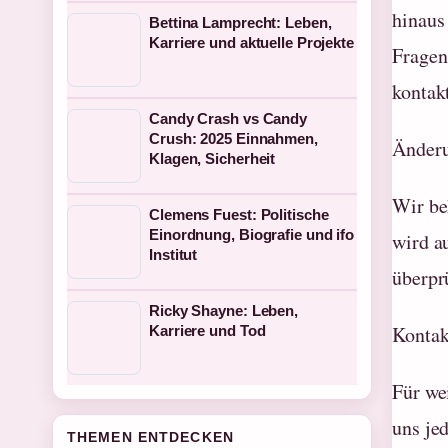
hinaus
Bettina Lamprecht: Leben,
Karriere und aktuelle Projekte
Fragen
kontak
Candy Crash vs Candy
Crush: 2025 Einnahmen,
Änderu
Klagen, Sicherheit
Wir be
Clemens Fuest: Politische
Einordnung, Biografie und ifo
wird a
Institut
überpr
Ricky Shayne: Leben,
Kontak
Karriere und Tod
Für we
uns je
THEMEN ENTDECKEN