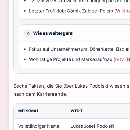
22. Mai 2026: Offizielle Ankündigung des Karri
Letzter Profiklub: Górnik Zabrze (Polen) (
Wikipe
Wie es weitergeht
4
Fokus auf Unternehmertum: Dönerkette, Eisdiel
Wohltätige Projekte und Markenaufbau (
n-tv (
Sechs Fakten, die Sie über Lukas Podolski wissen so
nach dem Karriereende.
MERKMAL
WERT
Vollständiger Name
Lukas Josef Podolski