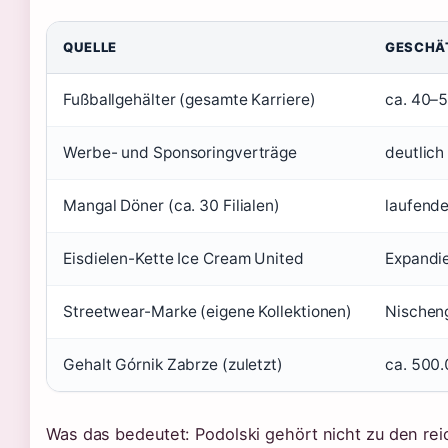
QUELLE
GESCHÄT
Fußballgehälter (gesamte Karriere)
ca. 40–5
Werbe- und Sponsoringverträge
deutlich
Mangal Döner (ca. 30 Filialen)
laufende
Eisdielen-Kette Ice Cream United
Expandi
Streetwear-Marke (eigene Kollektionen)
Nischeng
Gehalt Górnik Zabrze (zuletzt)
ca. 500.
Was das bedeutet: Podolski gehört nicht zu den rei