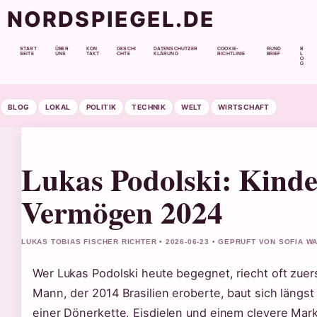
NORDSPIEGEL.DE
START
ÜBER
KON
GESCHI
DATENSCHUTZER
COOKIE-
RUND
B
SEITE
UNS
TAKT
CHTE
KLÄRUNG
RICHTLINIE
BRIEF
L
O
G
BLOG
LOKAL
POLITIK
TECHNIK
WELT
WIRTSCHAFT
Lukas Podolski: Kinde
Vermögen 2024
LUKAS TOBIAS FISCHER RICHTER • 2026-06-23 • GEPRUFT VON SOFIA 
Wer Lukas Podolski heute begegnet, riecht oft zuer
Mann, der 2014 Brasilien eroberte, baut sich längst
einer Dönerkette, Eisdielen und einem clevere Mar