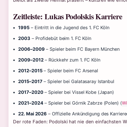
bleibt als zweite Heimat präsent – kulturell wie emot
Zeitleiste: Lukas Podolskis Karriere
1995
– Eintritt in die Jugend des 1. FC Köln
2003
– Profidebüt beim 1. FC Köln
2006–2009
– Spieler beim FC Bayern München
2009–2012
– Rückkehr zum 1. FC Köln
2012–2015
– Spieler beim FC Arsenal
2015–2017
– Spieler bei Galatasaray Istanbul
2017–2020
– Spieler bei Vissel Kobe (Japan)
2021–2024
– Spieler bei Górnik Zabrze (Polen) (
Wi
22. Mai 2026
– Offizielle Ankündigung des Karrier
Der rote Faden: Podolski hat nie den einfachsten