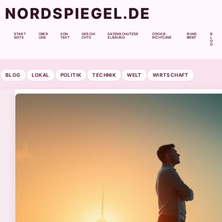
NORDSPIEGEL.DE
START
ÜBER
KON
GESCHI
DATENSCHUTZER
COOKIE-
RUND
B
SEITE
UNS
TAKT
CHTE
KLÄRUNG
RICHTLINIE
BRIEF
L
O
G
BLOG
LOKAL
POLITIK
TECHNIK
WELT
WIRTSCHAFT