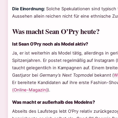
Die Einordnung:
Solche Spekulationen sind typisch 
Aussehen allein reichen nicht für eine ethnische Z
Was macht Sean O’Pry heute?
Ist Sean O’Pry noch als Model aktiv?
Ja, er ist weiterhin als Model tätig, allerdings in g
Spitzenjahren. Er postet regelmäßig auf Instagram 
taucht gelegentlich in Kampagnen auf. Einem breit
Gastjuror bei
Germany’s Next Topmodel
bekannt (
W
Er bereitete Kandidaten auf ihre erste Fashion-Sho
(Online-Magazin)
).
Was macht er außerhalb des Modelns?
Abseits des Laufstegs lebt O’Pry relativ zurückgezo