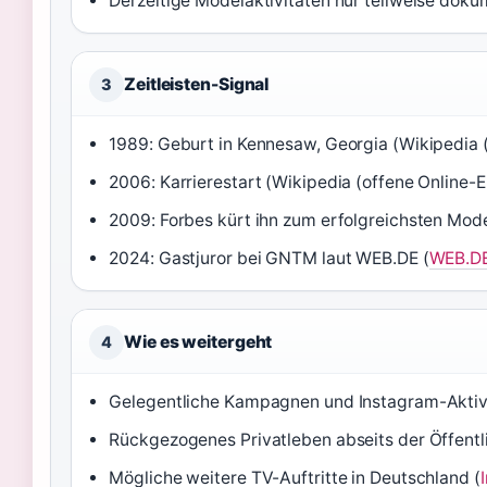
Derzeitige Modelaktivitäten nur teilweise doku
Zeitleisten-Signal
3
1989: Geburt in Kennesaw, Georgia (Wikipedia 
2006: Karrierestart (Wikipedia (offene Online-
2009: Forbes kürt ihn zum erfolgreichsten Mode
2024: Gastjuror bei GNTM laut WEB.DE (
WEB.DE
Wie es weitergeht
4
Gelegentliche Kampagnen und Instagram-Aktivi
Rückgezogenes Privatleben abseits der Öffentli
Mögliche weitere TV-Auftritte in Deutschland (