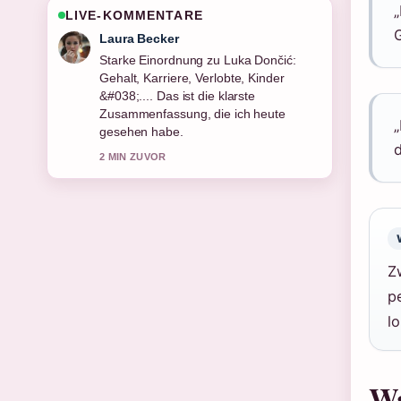
„
LIVE-KOMMENTARE
G
Nico Hoffmann
Verfolge Bella Thorne 2025: OnlyFans-
Kontroverse und Legasthenie genau –
schaetze den ausgewogenen Ton hier.
4 MIN ZUVOR
„
d
Z
p
lo
Wa