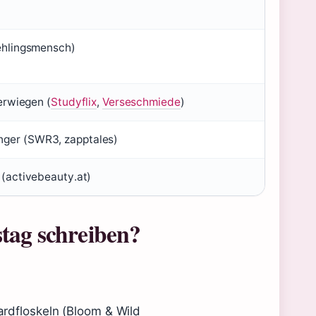
ehlingsmensch)
erwiegen (
Studyflix
,
Verseschmiede
)
ger (SWR3, zapptales)
 (activebeauty.at)
tag schreiben?
ardfloskeln (Bloom & Wild