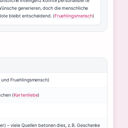
ünstliche Intelligenz könnte personalisierte
ünsche generieren, doch die menschliche
ote bleibt entscheidend. (
Fruehlingsmensch
)
t
und Fruehlingsmensch)
achen (
Kartenliebe
)
r) – viele Quellen betonen dies, z. B. Geschenke