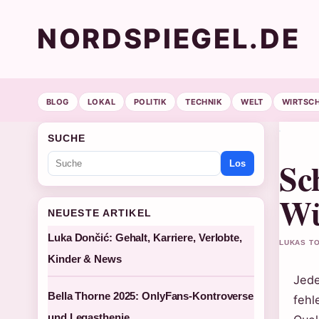
NORDSPIEGEL.DE
BLOG
LOKAL
POLITIK
TECHNIK
WELT
WIRTSC
SUCHE
Sc
Los
Wü
NEUESTE ARTIKEL
Luka Dončić: Gehalt, Karriere, Verlobte,
LUKAS TO
Kinder & News
Jede
Bella Thorne 2025: OnlyFans-Kontroverse
fehl
und Legasthenie