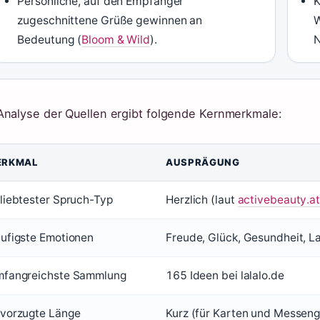
Persönliche, auf den Empfänger
K
zugeschnittene Grüße gewinnen an
W
Bedeutung (
Bloom & Wild
).
N
Analyse der Quellen ergibt folgende Kernmerkmale:
ERKMAL
AUSPRÄGUNG
liebtester Spruch-Typ
Herzlich (laut
activebeauty.a
ufigste Emotionen
Freude, Glück, Gesundheit, L
fangreichste Sammlung
165 Ideen bei lalalo.de
vorzugte Länge
Kurz (für Karten und Messenge