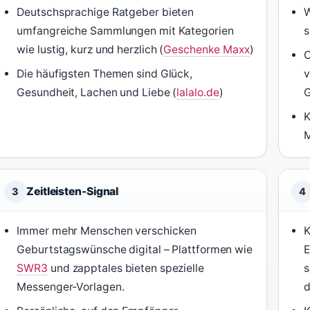
Deutschsprachige Ratgeber bieten
W
umfangreiche Sammlungen mit Kategorien
s
wie lustig, kurz und herzlich (
Geschenke Maxx
)
O
Die häufigsten Themen sind Glück,
v
Gesundheit, Lachen und Liebe (
lalalo.de
)
G
K
M
Zeitleisten-Signal
3
4
Immer mehr Menschen verschicken
K
Geburtstagswünsche digital – Plattformen wie
E
SWR3
und zapptales bieten spezielle
s
Messenger-Vorlagen.
d