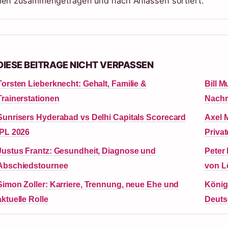
len zusammengetragen und nach Anlässen sortiert.
DIESE BEITRAGE NICHT VERPASSEN
Torsten Lieberknecht: Gehalt, Familie &
Bill M
Trainerstationen
Nachr
Sunrisers Hyderabad vs Delhi Capitals Scorecard
Axel M
IPL 2026
Privat
Justus Frantz: Gesundheit, Diagnose und
Peter 
Abschiedstournee
von 
Simon Zoller: Karriere, Trennung, neue Ehe und
König
aktuelle Rolle
Deuts