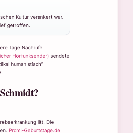
tschen Kultur verankert war.
ief getroffen.
rere Tage Nachrufe
licher Hörfunksender)
sendete
dikal humanistisch“
ß.
 Schmidt?
ebserkrankung litt. Die
ben.
Promi-Geburtstage.de