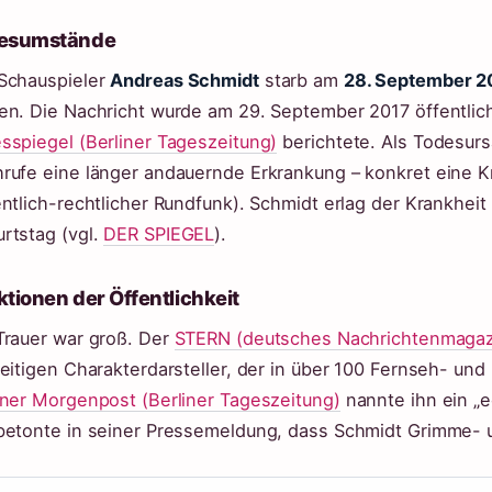
esumstände
Schauspieler
Andreas Schmidt
starb am
28. September 2
en. Die Nachricht wurde am 29. September 2017 öffentli
sspiegel (Berliner Tageszeitung)
berichtete. Als Todesur
rufe eine länger andauernde Erkrankung – konkret eine 
entlich-rechtlicher Rundfunk). Schmidt erlag der Krankhei
rtstag (vgl.
DER SPIEGEL
).
tionen der Öffentlichkeit
Trauer war groß. Der
STERN (deutsches Nachrichtenmagaz
seitigen Charakterdarsteller, der in über 100 Fernseh- und
iner Morgenpost (Berliner Tageszeitung)
nannte ihn ein „ec
betonte in seiner Pressemeldung, dass Schmidt Grimme- u