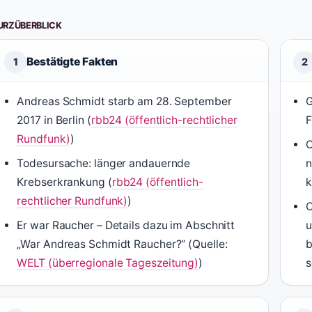
URZÜBERBLICK
Bestätigte Fakten
1
2
Andreas Schmidt starb am 28. September
G
2017 in Berlin (
rbb24 (öffentlich-rechtlicher
F
Rundfunk)
)
O
Todesursache: länger andauernde
n
Krebserkrankung (
rbb24 (öffentlich-
k
rechtlicher Rundfunk)
)
O
Er war Raucher – Details dazu im Abschnitt
u
„War Andreas Schmidt Raucher?“ (Quelle:
b
WELT (überregionale Tageszeitung)
)
s