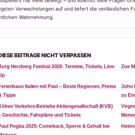
uspielers hat viele bewegt – und ebenso viele Fragen offe
igsten Verwechslungen auf und liefert die verlässlichen
ntlichen Wahrnehmung.
DIESE BEITRAGE NICHT VERPASSEN
Burg Herzberg Festival 2026: Termine, Tickets, Line-
Zoe Ma
Up
Ferienhaus Italien mit Pool – Beste Regionen, Preise
John 
& Tipps
zu Em
Kölner Verkehrs-Betriebe Aktiengesellschaft (KVB)
Virgin
– Geschichte, Fahrpläne und Tickets
Memoi
Paul Pogba 2025: Comeback, Sperre & Gehalt bei
Helene
Monaco