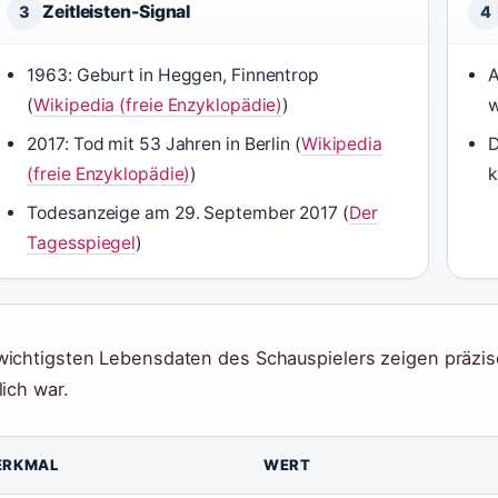
Zeitleisten-Signal
3
4
1963: Geburt in Heggen, Finnentrop
A
(
Wikipedia (freie Enzyklopädie)
)
w
2017: Tod mit 53 Jahren in Berlin (
Wikipedia
D
(freie Enzyklopädie)
)
k
Todesanzeige am 29. September 2017 (
Der
Tagesspiegel
)
wichtigsten Lebensdaten des Schauspielers zeigen präzise
lich war.
ERKMAL
WERT