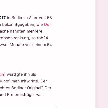
017
in Berlin im Alter von 53
ch bekanntgegeben, wie
Der
sache nannten mehrere
Krebserkrankung, so rbb24
t zwei Monate vor seinem 54.
in)
würdigte ihn als
 Kinofilmen mitwirkte. Der
htes Berliner Original“. Der
nd Filmpreisträger war.