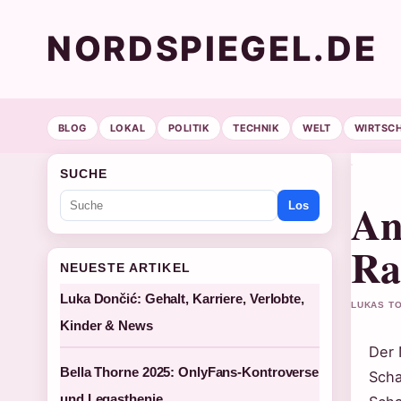
NORDSPIEGEL.DE
BLOG
LOKAL
POLITIK
TECHNIK
WELT
WIRTSC
SUCHE
An
Los
Ra
NEUESTE ARTIKEL
Luka Dončić: Gehalt, Karriere, Verlobte,
LUKAS TO
Kinder & News
Der 
Bella Thorne 2025: OnlyFans-Kontroverse
Scha
und Legasthenie