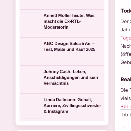
Tod
Annett Möller heute: Was
Der 
macht die Ex-RTL-
Moderatorin
Jahr
Tage
ABC Design Salsa 5 Air –
Nach
Test, Maße und Kauf 2025
(öff
Gebu
Johnny Cash: Leben,
Anschuldigungen und sein
Reak
Vermächtnis
Die 
viel
Linda Dallmann: Gehalt,
Karriere, Zwillingsschwester
Berl
& Instagram
rbb 