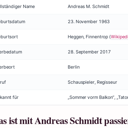
llständiger Name
Andreas M. Schmidt
burtsdatum
23. November 1963
burtsort
Heggen, Finnentrop (
Wikipedi
erbedatum
28. September 2017
erbeort
Berlin
ruf
Schauspieler, Regisseur
kannt für
„Sommer vorm Balkon“, „Tatort
s ist mit Andreas Schmidt passie