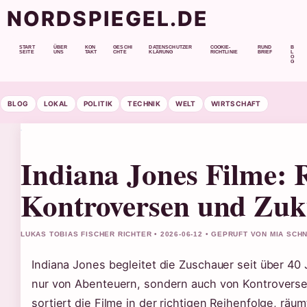
NORDSPIEGEL.DE
START
ÜBER
KON
GESCHI
DATENSCHUTZER
COOKIE-
RUND
B
SEITE
UNS
TAKT
CHTE
KLÄRUNG
RICHTLINIE
BRIEF
L
O
G
BLOG
LOKAL
POLITIK
TECHNIK
WELT
WIRTSCHAFT
Indiana Jones Filme: R
Kontroversen und Zuk
LUKAS TOBIAS FISCHER RICHTER • 2026-06-12 • GEPRUFT VON MIA SCH
Indiana Jones begleitet die Zuschauer seit über 40 J
nur von Abenteuern, sondern auch von Kontroversen
sortiert die Filme in der richtigen Reihenfolge, räum