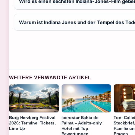
Wird es einen sechsten Indiana-Jones-Film gebe
Warum ist Indiana Jones und der Tempel des Tod
WEITERE VERWANDTE ARTIKEL
Burg Herzberg Festival
Iberostar Bahia de
Toni Colle
2026: Termine, Tickets,
Palma – Adults-only
Steckbrief
Line-Up
Hotel mit Top-
Familie un
Bewertungen
Fragen