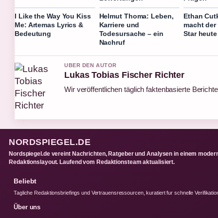
I Like the Way You Kiss
Helmut Thoma: Leben,
Ethan Cut
Me: Artemas Lyrics &
Karriere und
macht der
Bedeutung
Todesursache – ein
Star heute
Nachruf
UBER DEN AUTOR
Lukas Tobias Fischer Richter
Wir veröffentlichen täglich faktenbasierte Berichte
NORDSPIEGEL.DE
Nordspiegel.de vereint Nachrichten, Ratgeber und Analysen in einem moder
Redaktionslayout. Laufend vom Redaktionsteam aktualisiert.
Beliebt
Tagliche Redaktionsbriefings und Vertrauensressourcen, kuratiert fur schnelle Verifikatio
Über uns