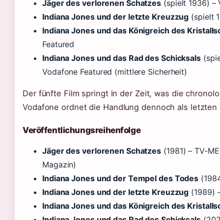
Jäger des verlorenen Schatzes
(spielt 1936) –
Indiana Jones und der letzte Kreuzzug
(spielt 
Indiana Jones und das Königreich des Kristall
Featured
Indiana Jones und das Rad des Schicksals
(spie
Vodafone Featured (mittlere Sicherheit)
Der fünfte Film springt in der Zeit, was die chrono
Vodafone ordnet die Handlung dennoch als letzten T
Veröffentlichungsreihenfolge
Jäger des verlorenen Schatzes
(1981) – TV-MED
Magazin)
Indiana Jones und der Tempel des Todes
(1984
Indiana Jones und der letzte Kreuzzug
(1989) 
Indiana Jones und das Königreich des Kristall
Indiana Jones und das Rad des Schicksals
(202