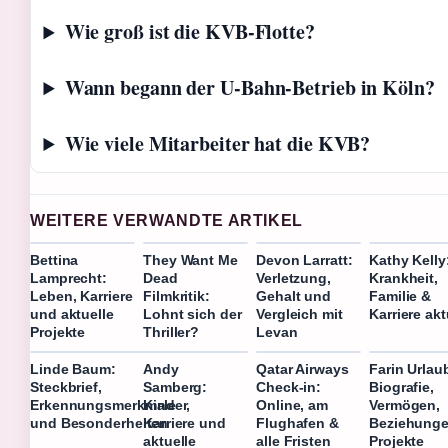
Wie groß ist die KVB-Flotte?
Wann begann der U-Bahn-Betrieb in Köln?
Wie viele Mitarbeiter hat die KVB?
WEITERE VERWANDTE ARTIKEL
Bettina
They Want Me
Devon Larratt:
Kathy Kelly
Lamprecht:
Dead
Verletzung,
Krankheit,
Leben, Karriere
Filmkritik:
Gehalt und
Familie &
und aktuelle
Lohnt sich der
Vergleich mit
Karriere akt
Projekte
Thriller?
Levan
Linde Baum:
Andy
Qatar Airways
Farin Urlau
Steckbrief,
Samberg:
Check-in:
Biografie,
Erkennungsmerkmale
Kinder,
Online, am
Vermögen,
und Besonderheiten
Karriere und
Flughafen &
Beziehung
aktuelle
alle Fristen
Projekte