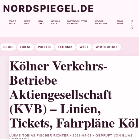
NORDSPIEGEL.DE
START
ÜBER
KON
GESCHI
DATENSCHUTZER
COOKIE-
RUND
B
SEITE
UNS
TAKT
CHTE
KLÄRUNG
RICHTLINIE
BRIEF
L
O
G
BLOG
LOKAL
POLITIK
TECHNIK
WELT
WIRTSCHAFT
Kölner Verkehrs-
Betriebe
Aktiengesellschaft
(KVB) – Linien,
Tickets, Fahrpläne Kö
LUKAS TOBIAS FISCHER RICHTER • 2026-04-08 • GEPRUFT VON ELIAS