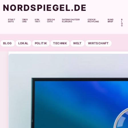
NORDSPIEGEL.DE
START
ÜBER
KON
GESCHI
DATENSCHUTZER
COOKIE-
RUND
B
SEITE
UNS
TAKT
CHTE
KLÄRUNG
RICHTLINIE
BRIEF
L
O
G
BLOG
LOKAL
POLITIK
TECHNIK
WELT
WIRTSCHAFT