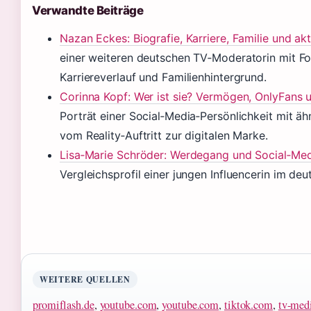
Verwandte Beiträge
Nazan Eckes: Biografie, Karriere, Familie und akt
einer weiteren deutschen TV‑Moderatorin mit Fo
Karriereverlauf und Familienhintergrund.
Corinna Kopf: Wer ist sie? Vermögen, OnlyFans 
Porträt einer Social‑Media‑Persönlichkeit mit äh
vom Reality‑Auftritt zur digitalen Marke.
Lisa‑Marie Schröder: Werdegang und Social‑Med
Vergleichsprofil einer jungen Influencerin im de
WEITERE QUELLEN
promiflash.de
,
youtube.com
,
youtube.com
,
tiktok.com
,
tv-medi