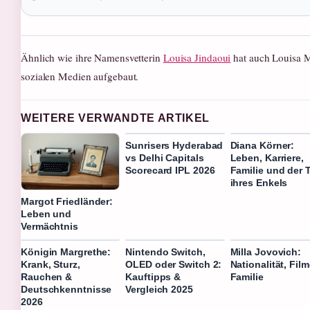
Ähnlich wie ihre Namensvetterin
Louisa Jindaoui
hat auch Louisa Ma
sozialen Medien aufgebaut.
WEITERE VERWANDTE ARTIKEL
Sunrisers Hyderabad
Diana Körner:
vs Delhi Capitals
Leben, Karriere,
Scorecard IPL 2026
Familie und der 
ihres Enkels
Margot Friedländer:
Leben und
Vermächtnis
Königin Margrethe:
Nintendo Switch,
Milla Jovovich:
Krank, Sturz,
OLED oder Switch 2:
Nationalität, Film
Rauchen &
Kauftipps &
Familie
Deutschkenntnisse
Vergleich 2025
2026