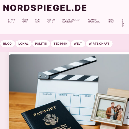
NORDSPIEGEL.DE
START
ÜBER
KON
GESCHI
DATENSCHUTZER
COOKIE-
RUND
B
SEITE
UNS
TAKT
CHTE
KLÄRUNG
RICHTLINIE
BRIEF
L
O
G
BLOG
LOKAL
POLITIK
TECHNIK
WELT
WIRTSCHAFT