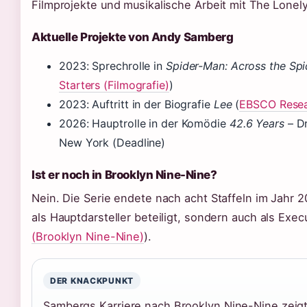
Filmprojekte und musikalische Arbeit mit The Lonely
Aktuelle Projekte von Andy Samberg
2023: Sprechrolle in
Spider-Man: Across the Spi
Starters (Filmografie)
)
2023: Auftritt in der Biografie
Lee
(
EBSCO Resear
2026: Hauptrolle in der Komödie
42.6 Years
– Dr
New York (Deadline)
Ist er noch in Brooklyn Nine-Nine?
Nein. Die Serie endete nach acht Staffeln im Jahr 
als Hauptdarsteller beteiligt, sondern auch als Exec
(Brooklyn Nine-Nine)
).
DER KNACKPUNKT
Sambergs Karriere nach Brooklyn Nine-Nine zei