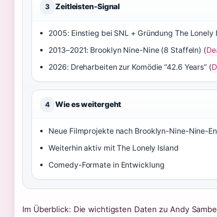
Zeitleisten-Signal
3
2005: Einstieg bei SNL + Gründung The Lonely I
2013–2021: Brooklyn Nine-Nine (8 Staffeln) (
De
2026: Dreharbeiten zur Komödie “42.6 Years” (
D
Wie es weitergeht
4
Neue Filmprojekte nach Brooklyn-Nine-Nine-E
Weiterhin aktiv mit The Lonely Island
Comedy-Formate in Entwicklung
Im Überblick: Die wichtigsten Daten zu Andy Samber