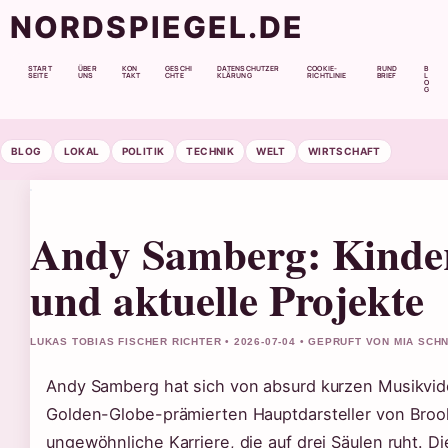
NORDSPIEGEL.DE
START
ÜBER
KON
GESCHI
DATENSCHUTZER
COOKIE-
RUND
B
SEITE
UNS
TAKT
CHTE
KLÄRUNG
RICHTLINIE
BRIEF
L
O
G
BLOG
LOKAL
POLITIK
TECHNIK
WELT
WIRTSCHAFT
Andy Samberg: Kinder
und aktuelle Projekte
LUKAS TOBIAS FISCHER RICHTER • 2026-07-04 • GEPRUFT VON MIA SCH
Andy Samberg hat sich von absurd kurzen Musikvid
Golden-Globe-prämierten Hauptdarsteller von Brook
ungewöhnliche Karriere, die auf drei Säulen ruht. Di