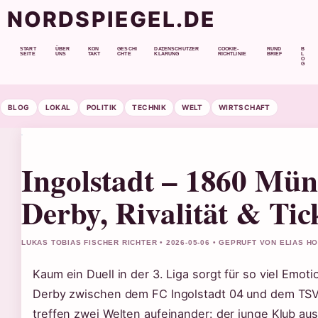
NORDSPIEGEL.DE
START
ÜBER
KON
GESCHI
DATENSCHUTZER
COOKIE-
RUND
B
SEITE
UNS
TAKT
CHTE
KLÄRUNG
RICHTLINIE
BRIEF
L
O
G
BLOG
LOKAL
POLITIK
TECHNIK
WELT
WIRTSCHAFT
Ingolstadt – 1860 Mün
Derby, Rivalität & Tic
LUKAS TOBIAS FISCHER RICHTER • 2026-05-06 • GEPRUFT VON ELIAS H
Kaum ein Duell in der 3. Liga sorgt für so viel Emo
Derby zwischen dem FC Ingolstadt 04 und dem TS
treffen zwei Welten aufeinander: der junge Klub au