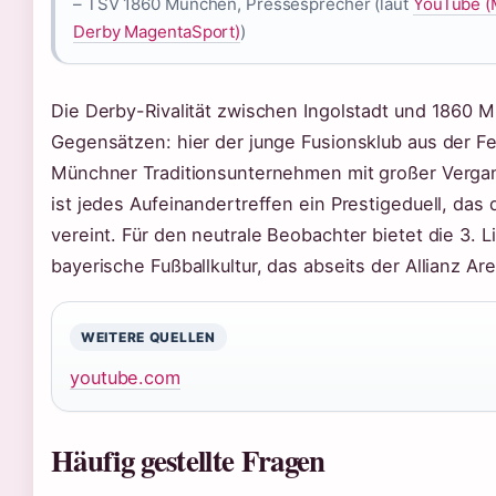
– TSV 1860 München, Pressesprecher (laut
YouTube (
Derby MagentaSport)
)
Die Derby-Rivalität zwischen Ingolstadt und 1860 
Gegensätzen: hier der junge Fusionsklub aus der Fe
Münchner Traditionsunternehmen mit großer Vergan
ist jedes Aufeinandertreffen ein Prestigeduell, das 
vereint. Für den neutrale Beobachter bietet die 3. L
bayerische Fußballkultur, das abseits der Allianz Ar
WEITERE QUELLEN
youtube.com
Häufig gestellte Fragen