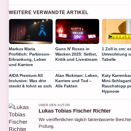
WEITERE VERWANDTE ARTIKEL
Markus Maria
Guns N’ Roses in
1 Zoll in cm: e
Profitlich: Parkinson-
Wacken 2025: Setlist,
Umrechnung 
Erkrankung, Leben
Kritik und Livestream
Tabelle
und Karriere
AIDA Premium All
Alan Rickman: Leben,
Katy Karrenba
Inclusive: Was drin
Karriere und Tod –
Mini-Schlaganf
steckt & lohnt es sich
Alle Fakten
Rauchstopp p
Hypnose
UBER DEN AUTOR
Lukas Tobias Fischer Richter
Wir veröffentlichen täglich faktenbasierte Berichte
Prüfung.