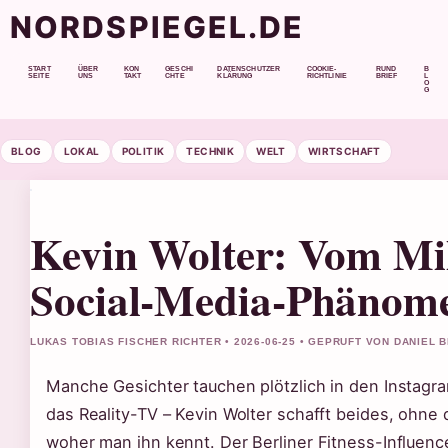
NORDSPIEGEL.DE
START
ÜBER
KON
GESCHI
DATENSCHUTZER
COOKIE-
RUND
B
SEITE
UNS
TAKT
CHTE
KLÄRUNG
RICHTLINIE
BRIEF
L
O
G
BLOG
LOKAL
POLITIK
TECHNIK
WELT
WIRTSCHAFT
Kevin Wolter: Vom Mi
Social-Media-Phänom
LUKAS TOBIAS FISCHER RICHTER • 2026-06-25 • GEPRUFT VON DANIEL 
Manche Gesichter tauchen plötzlich in den Instagr
das Reality-TV – Kevin Wolter schafft beides, ohn
woher man ihn kennt. Der Berliner Fitness-Influen