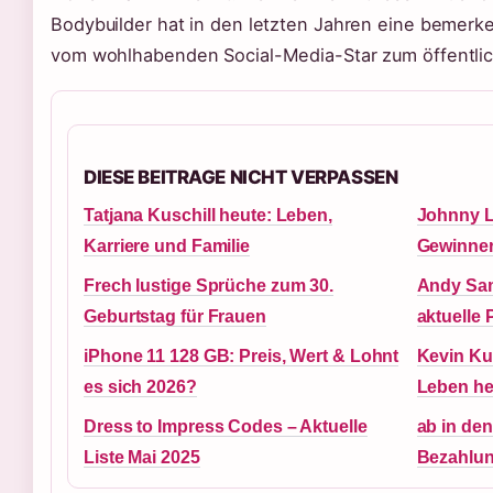
Bodybuilder hat in den letzten Jahren eine bemerk
vom wohlhabenden Social-Media-Star zum öffentlich 
DIESE BEITRAGE NICHT VERPASSEN
Tatjana Kuschill heute: Leben,
Johnny L
Karriere und Familie
Gewinner
Frech lustige Sprüche zum 30.
Andy Sam
Geburtstag für Frauen
aktuelle 
iPhone 11 128 GB: Preis, Wert & Lohnt
Kevin Kur
es sich 2026?
Leben he
Dress to Impress Codes – Aktuelle
ab in de
Liste Mai 2025
Bezahlun