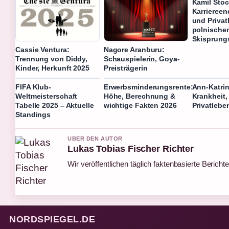
Kamil Stoc
Karriereen
und Privat
polnische
Skisprung
Cassie Ventura:
Nagore Aranburu:
Trennung von Diddy,
Schauspielerin, Goya-
Kinder, Herkunft 2025
Preisträgerin
FIFA Klub-
Erwerbsminderungsrente:
Ann-Katrin
Weltmeisterschaft
Höhe, Berechnung &
Krankheit
Tabelle 2025 – Aktuelle
wichtige Fakten 2026
Privatlebe
Standings
UBER DEN AUTOR
Lukas Tobias Fischer Richter
Wir veröffentlichen täglich faktenbasierte Berichte
NORDSPIEGEL.DE