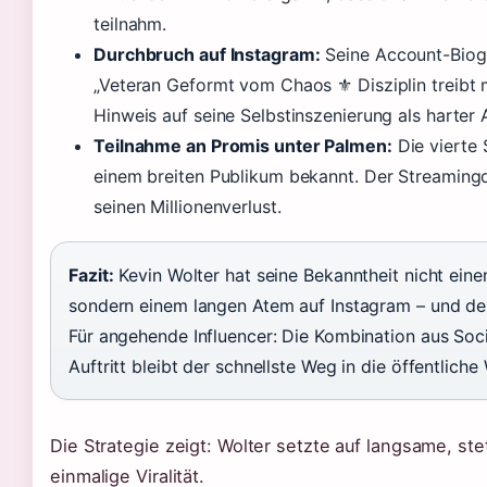
teilnahm.
Durchbruch auf Instagram:
Seine Account-Biogr
„Veteran Geformt vom Chaos ⚜️ Disziplin treibt 
Hinweis auf seine Selbstinszenierung als harter A
Teilnahme an Promis unter Palmen:
Die vierte 
einem breiten Publikum bekannt. Der Streamingdi
seinen Millionenverlust.
Fazit:
Kevin Wolter hat seine Bekanntheit nicht eine
sondern einem langen Atem auf Instagram – und dem
Für angehende Influencer: Die Kombination aus So
Auftritt bleibt der schnellste Weg in die öffentlic
Die Strategie zeigt: Wolter setzte auf langsame, ste
einmalige Viralität.