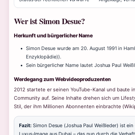
Wer ist Simon Desue?
Herkunft und bürgerlicher Name
Simon Desue wurde am
20. August 1991
in Hamb
Enzyklopädie)).
Sein bürgerlicher Name lautet Joshua Paul Weißl
Werdegang zum Webvideoproduzenten
2012 startete er seinen YouTube-Kanal und baute i
Community auf. Seine Inhalte drehen sich um Lifesty
Stil, der ihm Millionen Abonnenten einbrachte (Wiki
Fazit:
Simon Desue (Joshua Paul Weißleder) ist ein 
Luxus-Image aus Dubai – das nun durch die Verhaft