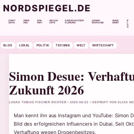
NORDSPIEGEL.DE
START
ÜBER
KON
GESCHI
DATENSCHUTZER
COOKIE-
RUND
B
SEITE
UNS
TAKT
CHTE
KLÄRUNG
RICHTLINIE
BRIEF
L
O
G
BLOG
LOKAL
POLITIK
TECHNIK
WELT
WIRTSCHAFT
Simon Desue: Verhaftu
Zukunft 2026
LUKAS TOBIAS FISCHER RICHTER • 2026-06-22 • GEPRUFT VON ELIAS H
Man kennt ihn aus Instagram und YouTube: Simon De
Bild des erfolgreichen Influencers in Dubai. Seit 
Verhaftung wegen Drogenbesitzes.