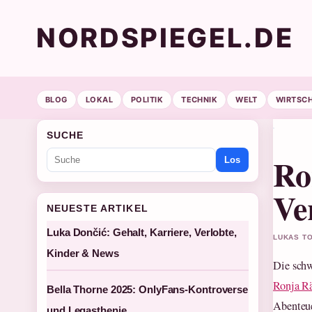
NORDSPIEGEL.DE
BLOG
LOKAL
POLITIK
TECHNIK
WELT
WIRTSC
SUCHE
Ro
Los
Ve
NEUESTE ARTIKEL
Luka Dončić: Gehalt, Karriere, Verlobte,
LUKAS TO
Kinder & News
Die schw
Ronja Rä
Bella Thorne 2025: OnlyFans-Kontroverse
Abenteue
und Legasthenie