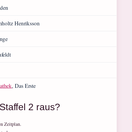
nden
nholtz Henriksson
änge
feldt
athek
, Das Erste
taffel 2 raus?
en Zeitplan.