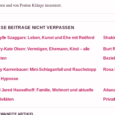
ben und von Pontus Klänge inszeniert.
ESE BEITRAGE NICHT VERPASSEN
ylle Szaggars: Leben, Kunst und Ehe mit Redford
Shaki
y-Kate Olsen: Vermögen, Ehemann, Kind – alle
Burt 
ten
Bezie
y Karrenbauer: Mini-Schlaganfall und Rauchstopp
Rosa 
r Hypnose
l Jared Hasselhoff: Familie, Wohnort und aktuelle
Aitana
ivitäten
Priva
RWANDTE ARTIKEL