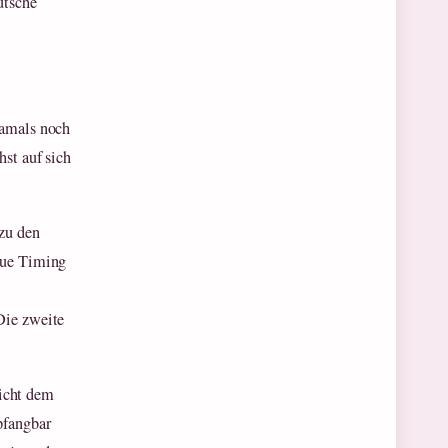
utsche
damals noch
hst auf sich
 zu den
naue Timing
Die zweite
icht dem
pfangbar