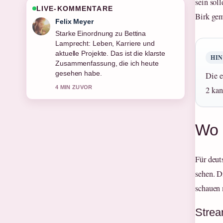
sein sol
LIVE-KOMMENTARE
Birk ge
Laura Becker
Verfolge Luka Dončić: Gehalt, Karriere,
Verlobte, Kinder &#038;... genau –
schaetze den ausgewogenen Ton hier.
HI
6 MIN ZUVOR
Die e
2 kan
Wo 
Für deut
sehen. D
schauen 
Strea