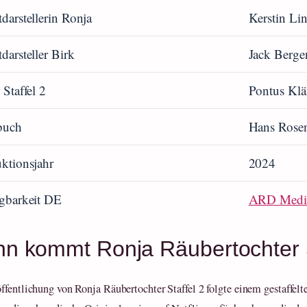
darstellerin Ronja
Kerstin Li
darsteller Birk
Jack Berge
 Staffel 2
Pontus Kl
buch
Hans Rosen
ktionsjahr
2024
gbarkeit DE
ARD Medi
n kommt Ronja Räubertochter S
ffentlichung von Ronja Räubertochter Staffel 2 folgte einem gestaffelt