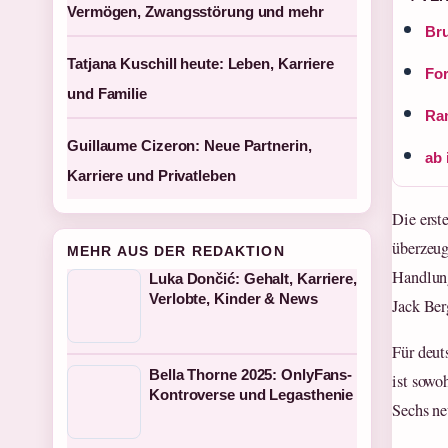
Vermögen, Zwangsstörung und mehr
Bru
Tatjana Kuschill heute: Leben, Karriere
For
und Familie
Ram
Guillaume Cizeron: Neue Partnerin,
ab 
Karriere und Privatleben
Die erst
überzeug
MEHR AUS DER REDAKTION
Handlung
Luka Dončić: Gehalt, Karriere,
Verlobte, Kinder & News
Jack Ber
Für deut
Bella Thorne 2025: OnlyFans-
ist sowo
Kontroverse und Legasthenie
Sechs ne