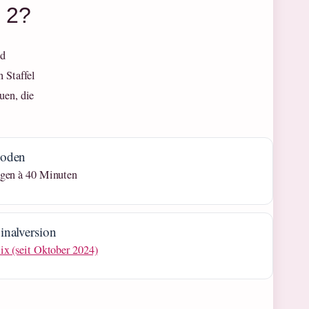
l 2?
nd
 Staffel
uen, die
soden
lgen à 40 Minuten
inalversion
ix (seit Oktober 2024)