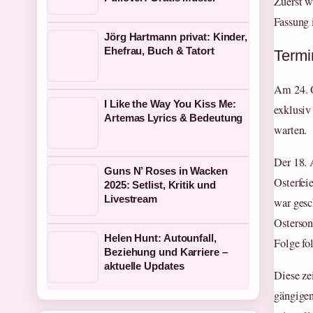
Zuerst w
Fassung 
Jörg Hartmann privat: Kinder,
Ehefrau, Buch & Tatort
Termi
Am 24. O
I Like the Way You Kiss Me:
exklusiv
Artemas Lyrics & Bedeutung
warten.
Der 18. 
Guns N’ Roses in Wacken
Osterfei
2025: Setlist, Kritik und
Livestream
war gesc
Osterson
Helen Hunt: Autounfall,
Folge fo
Beziehung und Karriere –
aktuelle Updates
Diese ze
gängigen