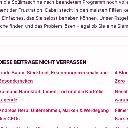
 die Spülmaschine nach beendetem Programm noch voller 
nt der Frustration. Dabei steckt in den meisten Fällen 
 Einfaches, das Sie selbst beheben können. Unser Ratgeber 
che finden und das Problem lösen – egal ob Sie eine Siem
DIESE BEITRAGE NICHT VERPASSEN
Linde Baum: Steckbrief, Erkennungsmerkmale und
4 Bloc
Besonderheiten
Zero
Raimund Harmstorf: Leben, Tod und die Kartoffel-
Beset
Legende
warum
Andreas Herb: Unternehmen, Marken & Werdegang
Filme
des CEOs
Karrie