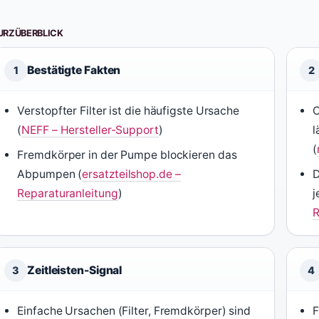
URZÜBERBLICK
Bestätigte Fakten
1
2
Verstopfter Filter ist die häufigste Ursache
O
(
NEFF – Hersteller-Support
)
l
(
Fremdkörper in der Pumpe blockieren das
Abpumpen (
ersatzteilshop.de –
D
Reparaturanleitung
)
j
R
Zeitleisten-Signal
3
4
Einfache Ursachen (Filter, Fremdkörper) sind
F