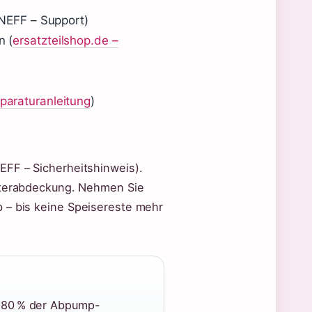
(NEFF – Support)
n (
ersatzteilshop.de –
eparaturanleitung
)
EFF – Sicherheitshinweis).
ilterabdeckung. Nehmen Sie
b – bis keine Speisereste mehr
t 80 % der Abpump-