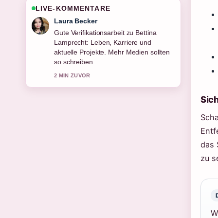
LIVE-KOMMENTARE
Nico Hoffmann
Starke Einordnung zu Luka Dončić:
Gehalt, Karriere, Verlobte, Kinder
&#038;.... Das ist die klarste
Zusammenfassung, die ich heute
gesehen habe.
4 MIN ZUVOR
Sich
Scha
Entf
das 
zu s
W