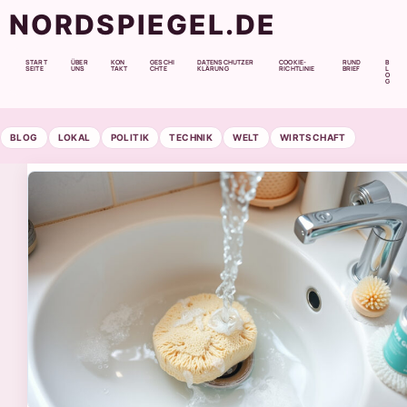
NORDSPIEGEL.DE
START
ÜBER
KON
GESCHI
DATENSCHUTZER
COOKIE-
RUND
B
SEITE
UNS
TAKT
CHTE
KLÄRUNG
RICHTLINIE
BRIEF
L
O
G
BLOG
LOKAL
POLITIK
TECHNIK
WELT
WIRTSCHAFT