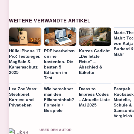
WEITERE VERWANDTE ARTIKEL
Marie-The
Mahr: Toc
von Katja
Burkard 
Hülle iPhone 17
PDF bearbeiten
Kurzes Gedicht
Mahr
Pro: Testsieger,
online
„Die letzte
MagSafe &
kostenlos: Die
Reise“ –
Kameraschutz
besten 5
Abschied &
2025
Editoren im
Etikette
Test
Lea Zoe Voss:
Wie berechnet
Dress to
Eastpak
Steckbrief,
man den
Impress Codes
Rucksack
Karriere und
Flächeninhalt?
– Aktuelle Liste
Modelle,
Privatleben
Formeln +
Mai 2025
Schule &
Beispiele
Samsonit
Vergleich
UBER DEN AUTOR