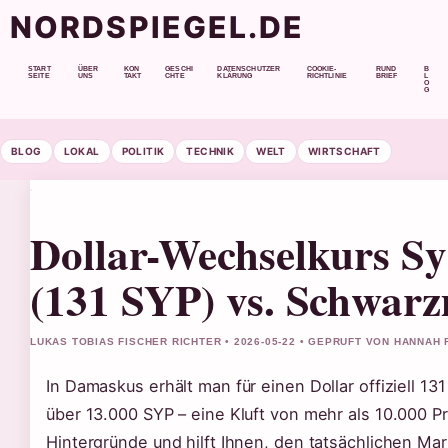
NORDSPIEGEL.DE
START
ÜBER
KON
GESCHI
DATENSCHUTZER
COOKIE-
RUND
B
SEITE
UNS
TAKT
CHTE
KLÄRUNG
RICHTLINIE
BRIEF
L
O
G
BLOG
LOKAL
POLITIK
TECHNIK
WELT
WIRTSCHAFT
Dollar-Wechselkurs Syr
(131 SYP) vs. Schwar
LUKAS TOBIAS FISCHER RICHTER • 2026-05-22 • GEPRUFT VON HANNAH 
In Damaskus erhält man für einen Dollar offiziell 1
über 13.000 SYP – eine Kluft von mehr als 10.000 Pro
Hintergründe und hilft Ihnen, den tatsächlichen Mar