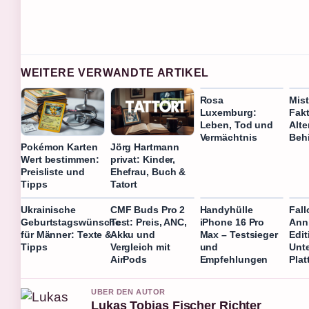
WEITERE VERWANDTE ARTIKEL
Rosa
Mist
Luxemburg:
Fakt
Leben, Tod und
Alte
Vermächtnis
Beh
Pokémon Karten
Jörg Hartmann
Wert bestimmen:
privat: Kinder,
Preisliste und
Ehefrau, Buch &
Tipps
Tatort
Ukrainische
CMF Buds Pro 2
Handyhülle
Fall
Geburtstagswünsche
Test: Preis, ANC,
iPhone 16 Pro
Ann
für Männer: Texte &
Akku und
Max – Testsieger
Edit
Tipps
Vergleich mit
und
Unt
AirPods
Empfehlungen
Plat
UBER DEN AUTOR
Lukas Tobias Fischer Richter