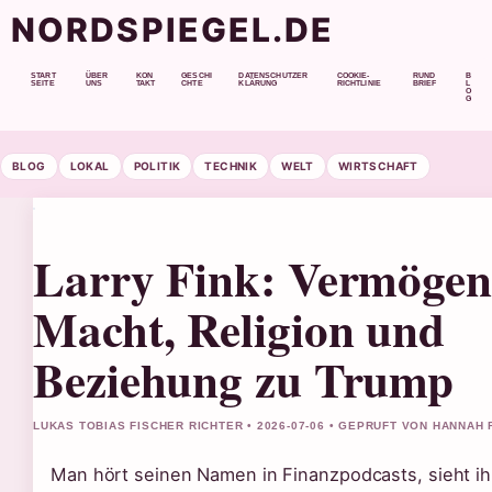
NORDSPIEGEL.DE
START
ÜBER
KON
GESCHI
DATENSCHUTZER
COOKIE-
RUND
B
SEITE
UNS
TAKT
CHTE
KLÄRUNG
RICHTLINIE
BRIEF
L
O
G
BLOG
LOKAL
POLITIK
TECHNIK
WELT
WIRTSCHAFT
Larry Fink: Vermögen
Macht, Religion und
Beziehung zu Trump
LUKAS TOBIAS FISCHER RICHTER • 2026-07-06 • GEPRUFT VON HANNAH 
Man hört seinen Namen in Finanzpodcasts, sieht ih