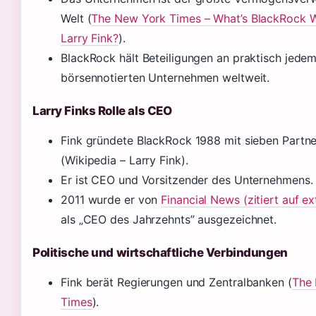
Welt (
The New York Times – What’s BlackRock W
Larry Fink?
).
BlackRock hält Beteiligungen an praktisch jede
börsennotierten Unternehmen weltweit.
Larry Finks Rolle als CEO
Fink gründete BlackRock 1988 mit sieben Partn
(Wikipedia – Larry Fink).
Er ist CEO und Vorsitzender des Unternehmens.
2011 wurde er von
Financial News (zitiert auf e
als „CEO des Jahrzehnts” ausgezeichnet.
Politische und wirtschaftliche Verbindungen
Fink berät Regierungen und Zentralbanken (
The
Times
).