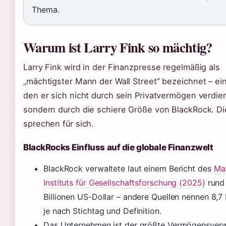
Thema.
Warum ist Larry Fink so mächtig?
Larry Fink wird in der Finanzpresse regelmäßig als
„mächtigster Mann der Wall Street” bezeichnet – ein 
den er sich nicht durch sein Privatvermögen verdien
sondern durch die schiere Größe von BlackRock. Di
sprechen für sich.
BlackRocks Einfluss auf die globale Finanzwelt
BlackRock verwaltete laut einem Bericht des
Ma
Instituts für Gesellschaftsforschung (2025)
rund 
Billionen US-Dollar – andere Quellen nennen 8,7 B
je nach Stichtag und Definition.
Das Unternehmen ist der größte Vermögensverw