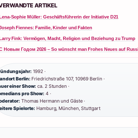
 VERWANDTE ARTIKEL
Lena-Sophie Müller: Geschäftsführerin der Initiative D21
Joseph Fiennes: Familie, Kinder und Fakten
Larry Fink: Vermögen, Macht, Religion und Beziehung zu Trump
С Новым Годом 2026 – So wünscht man Frohes Neues auf Russ
ründungsjahr:
1992 ·
andort Berlin:
Friedrichstraße 107, 10969 Berlin ·
uer einer Show:
ca. 2 Stunden ·
medians pro Show:
4 ·
derator:
Thomas Hermann und Gäste ·
itere Spielorte:
Hamburg, München, Stuttgart