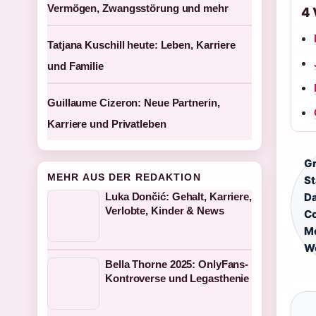
Vermögen, Zwangsstörung und mehr
4
Tatjana Kuschill heute: Leben, Karriere
und Familie
Guillaume Cizeron: Neue Partnerin,
Karriere und Privatleben
G
MEHR AUS DER REDAKTION
St
Luka Dončić: Gehalt, Karriere,
Da
Verlobte, Kinder & News
Co
Mo
We
Bella Thorne 2025: OnlyFans-
Kontroverse und Legasthenie