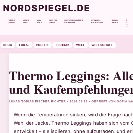
NORDSPIEGEL.DE
START
ÜBER
KON
GESCHI
DATENSCHUTZER
COOKIE-
RUND
B
SEITE
UNS
TAKT
CHTE
KLÄRUNG
RICHTLINIE
BRIEF
L
O
G
BLOG
LOKAL
POLITIK
TECHNIK
WELT
WIRTSCHAFT
Thermo Leggings: All
und Kaufempfehlunge
LUKAS TOBIAS FISCHER RICHTER • 2026-06-22 • GEPRUFT VON SOFIA 
Wenn die Temperaturen sinken, wird die Frage nach d
Wahl der Jacke. Thermo Leggings haben sich vom Ge
entwickelt – sie isolieren, ohne aufzutragen, und e