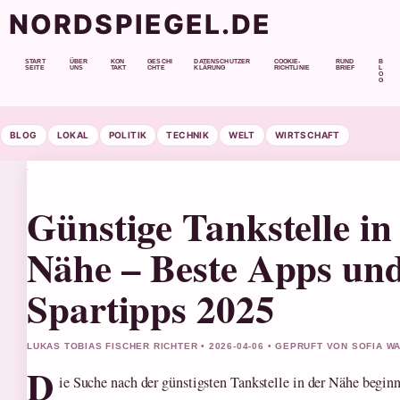
NORDSPIEGEL.DE
START
ÜBER
KON
GESCHI
DATENSCHUTZER
COOKIE-
RUND
B
SEITE
UNS
TAKT
CHTE
KLÄRUNG
RICHTLINIE
BRIEF
L
O
G
BLOG
LOKAL
POLITIK
TECHNIK
WELT
WIRTSCHAFT
Günstige Tankstelle in
Nähe – Beste Apps un
Spartipps 2025
LUKAS TOBIAS FISCHER RICHTER • 2026-04-06 • GEPRUFT VON SOFIA 
D
ie Suche nach der günstigsten Tankstelle in der Nähe begin