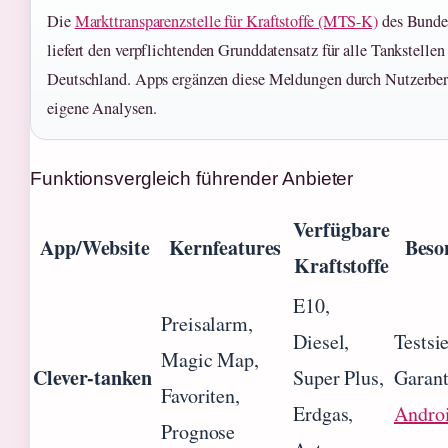
Die
Markttransparenzstelle für Kraftstoffe (MTS-K)
des Bunde
liefert den verpflichtenden Grunddatensatz für alle Tankstellen
Deutschland. Apps ergänzen diese Meldungen durch Nutzerber
eigene Analysen.
Funktionsvergleich führender Anbieter
Verfügbare
App/Website
Kernfeatures
Beso
Kraftstoffe
E10,
Preisalarm,
Diesel,
Testsi
Magic Map,
Clever-tanken
Super Plus,
Garant
Favoriten,
Erdgas,
Andro
Prognose