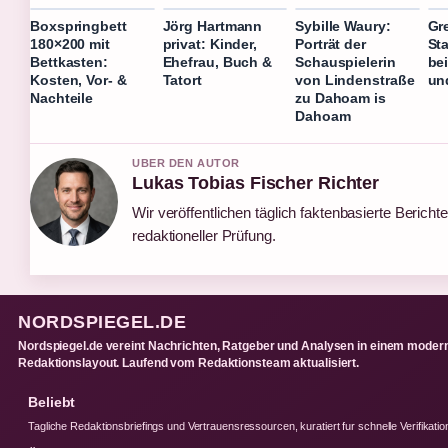
Boxspringbett
Jörg Hartmann
Sybille Waury:
Gr
180×200 mit
privat: Kinder,
Porträt der
Sta
Bettkasten:
Ehefrau, Buch &
Schauspielerin
be
Kosten, Vor- &
Tatort
von Lindenstraße
un
Nachteile
zu Dahoam is
Dahoam
UBER DEN AUTOR
Lukas Tobias Fischer Richter
Wir veröffentlichen täglich faktenbasierte Berichte
redaktioneller Prüfung.
NORDSPIEGEL.DE
Nordspiegel.de vereint Nachrichten, Ratgeber und Analysen in einem moder
Redaktionslayout. Laufend vom Redaktionsteam aktualisiert.
Beliebt
Tagliche Redaktionsbriefings und Vertrauensressourcen, kuratiert fur schnelle Verifikatio