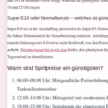
und 14 Uhr moderate Preise bringt, während die günstigsten Tan
18 und 22 Uhr liegen.
Super E10 oder Normalbenzin – welches ist güns
Super E10 ist in der Anschaffung preiswerter als Super E5 (Norm
der höhere Ethanolanteil die Steuerbelastung reduziert. Allerding
manche Fahrzeuge mit E10 etwas mehr Kraftstoff, was den Preisvo
aufhebt.
Preisprognosen bei esyoil.com
helfen, den günstigsten Kr
Tagesverlauf zu identifizieren.
Wann sind Spritpreise am günstigsten?
06:00–08:00 Uhr
: Morgendliche Preiserhöhung
Tankstellenbetreiber
12:00–14:00 Uhr
: Mittagstief mit moderatem 
18:00–22:00 Uhr
: Spätabends die günstigsten 