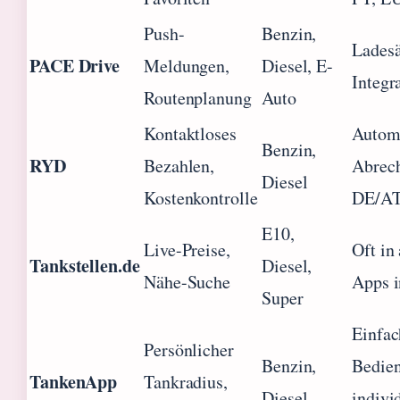
Push-
Benzin,
Ladesä
PACE Drive
Meldungen,
Diesel, E-
Integr
Routenplanung
Auto
Kontaktloses
Autom
Benzin,
RYD
Bezahlen,
Abrec
Diesel
Kostenkontrolle
DE/A
E10,
Live-Preise,
Oft in
Tankstellen.de
Diesel,
Nähe-Suche
Apps i
Super
Einfac
Persönlicher
Benzin,
Bedie
TankenApp
Tankradius,
Diesel
indivi