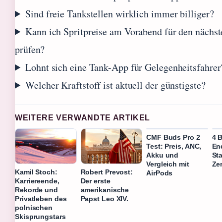
Sind freie Tankstellen wirklich immer billiger?
Kann ich Spritpreise am Vorabend für den nächs
prüfen?
Lohnt sich eine Tank-App für Gelegenheitsfahrer
Welcher Kraftstoff ist aktuell der günstigste?
WEITERE VERWANDTE ARTIKEL
CMF Buds Pro 2
4 B
Test: Preis, ANC,
End
Akku und
Sta
Vergleich mit
Ze
Kamil Stoch:
Robert Prevost:
AirPods
Karriereende,
Der erste
Rekorde und
amerikanische
Privatleben des
Papst Leo XIV.
polnischen
Skisprungstars