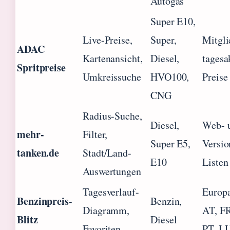
Autogas
Super E10,
Live-Preise,
Super,
Mitgli
ADAC
Kartenansicht,
Diesel,
tagesa
Spritpreise
Umkreissuche
HVO100,
Preise
CNG
Radius-Suche,
Diesel,
Web- 
mehr-
Filter,
Super E5,
Versio
tanken.de
Stadt/Land-
E10
Listen
Auswertungen
Tagesverlauf-
Europa
Benzinpreis-
Benzin,
Diagramm,
AT, FR
Blitz
Diesel
Favoriten
PT, L