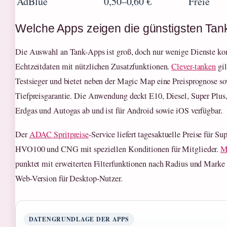
AdBlue
0,50–0,60 €
Freie
Welche Apps zeigen die günstigsten Tank
Die Auswahl an Tank-Apps ist groß, doch nur wenige Dienste k
Echtzeitdaten mit nützlichen Zusatzfunktionen.
Clever-tanken
gil
Testsieger und bietet neben der Magic Map eine Preisprognose 
Tiefpreisgarantie. Die Anwendung deckt E10, Diesel, Super Plu
Erdgas und Autogas ab und ist für Android sowie iOS verfügbar.
Der
ADAC Spritpreise
-Service liefert tagesaktuelle Preise für Su
HVO100 und CNG mit speziellen Konditionen für Mitglieder.
M
punktet mit erweiterten Filterfunktionen nach Radius und Marke 
Web-Version für Desktop-Nutzer.
DATENGRUNDLAGE DER APPS