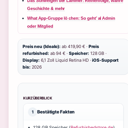
Das Schweigen der Lämmer: Reihenfolge, wahre
Geschichte & mehr
What App-Gruppe lö chen: So geht’ al Admin
oder Mitglied
Preis neu (Idealo):
ab 419,90 € ·
Preis
refurbished:
ab 94 € ·
Speicher:
128 GB ·
Display:
6,1 Zoll Liquid Retina HD ·
iOS-Support
bis:
2026
KURZÜBERBLICK
Bestätigte Fakten
1
128 GB Speicher (
Refurbishedstore.de
)