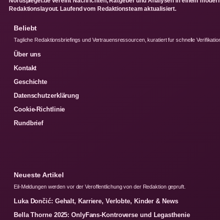
Nordspiegel.de vereint Nachrichten, Ratgeber und Analysen in einem moder
Redaktionslayout. Laufend vom Redaktionsteam aktualisiert.
Beliebt
Tagliche Redaktionsbriefings und Vertrauensressourcen, kuratiert fur schnelle Verifikatio
Über uns
Kontakt
Geschichte
Datenschutzerklärung
Cookie-Richtlinie
Rundbrief
Neueste Artikel
Eil-Meldungen werden vor der Veroffentlichung von der Redaktion gepruft.
Luka Dončić: Gehalt, Karriere, Verlobte, Kinder & News
Bella Thorne 2025: OnlyFans-Kontroverse und Legasthenie