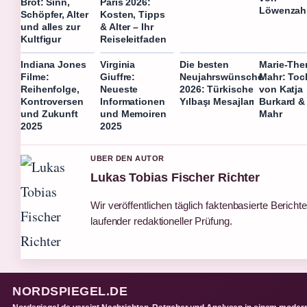
Brot: Sinn,
Paris 2026:
Löwenzah
Schöpfer, Alter
Kosten, Tipps
und alles zur
& Alter – Ihr
Kultfigur
Reiseleitfaden
Indiana Jones
Virginia
Die besten
Marie-The
Filme:
Giuffre:
Neujahrswünsche
Mahr: Toc
Reihenfolge,
Neueste
2026: Türkische
von Katja
Kontroversen
Informationen
Yılbaşı Mesajları
Burkard &
und Zukunft
und Memoiren
Mahr
2025
2025
UBER DEN AUTOR
Lukas Tobias Fischer Richter
Wir veröffentlichen täglich faktenbasierte Berichte
laufender redaktioneller Prüfung.
NORDSPIEGEL.DE