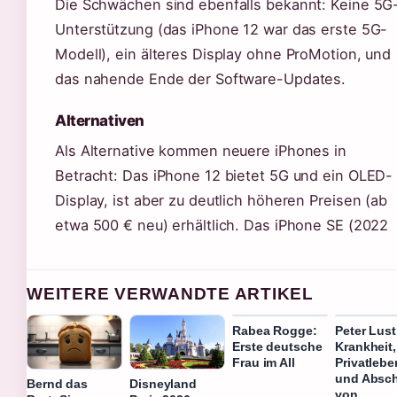
Die Schwächen sind ebenfalls bekannt: Keine 5G
Unterstützung (das iPhone 12 war das erste 5G-
Modell), ein älteres Display ohne ProMotion, und
das nahende Ende der Software-Updates.
Alternativen
Als Alternative kommen neuere iPhones in
Betracht: Das iPhone 12 bietet 5G und ein OLED-
Display, ist aber zu deutlich höheren Preisen (ab
etwa 500 € neu) erhältlich. Das iPhone SE (2022
WEITERE VERWANDTE ARTIKEL
Rabea Rogge:
Peter Lust
Erste deutsche
Krankheit,
Frau im All
Privatlebe
und Absc
Bernd das
Disneyland
von