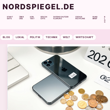
NORDSPIEGEL.DE
START
ÜBER
KON
GESCHI
DATENSCHUTZER
COOKIE-
RUND
B
SEITE
UNS
TAKT
CHTE
KLÄRUNG
RICHTLINIE
BRIEF
L
O
G
BLOG
LOKAL
POLITIK
TECHNIK
WELT
WIRTSCHAFT